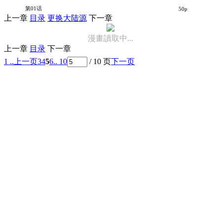
苍之骑士团
第01话
50p
上一章
目录
更换大陆源
下一章
漫畫讀取中...
上一章
目录
下一章
1 ..
上一页
3
4
5
6
.. 10
/ 10 页
下一页