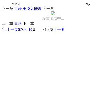
苍之骑士团
第01话
50p
上一章
目录
更换大陆源
下一章
漫畫讀取中...
上一章
目录
下一章
1 ..
上一页
6
7
8
9
.. 10
/ 10 页
下一页