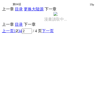
某个小丑与我们的故事
第04话
19p
上一章
目录
更换大陆源
下一章
漫畫讀取中...
上一章
目录
下一章
上一页
1
2
3
4
/ 4 页
下一页