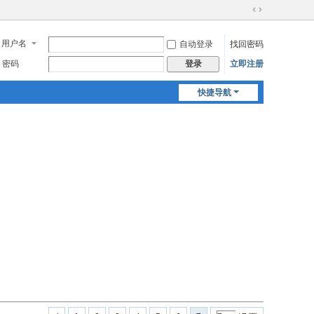
切
换
用户名
自动登录
找回密码
到
宽
密码
立即注册
登录
版
快捷导航