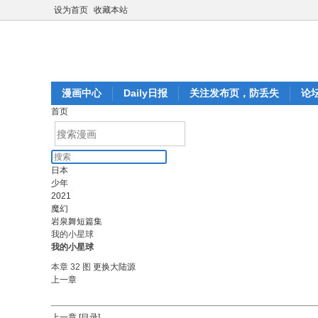
设为首页
收藏本站
漫画中心
Daily日报
关注发布页，防丢失
论
首页
日本
少年
2021
魔幻
岩泉舞短篇集
我的小星球
我的小星球
本章 32 图
更换大陆源
上一章
上一章
[目录]