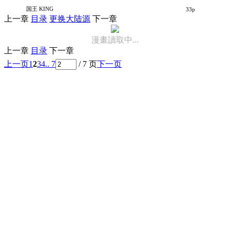
岩泉舞短篇集
国王 KING
33p
上一章
目录
更换大陆源
下一章
漫畫讀取中...
上一章
目录
下一章
上一页
1
2
3
4
.. 7
/ 7 页
下一页