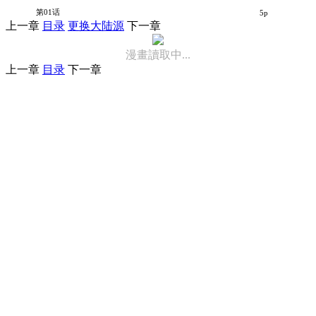
主人与执事
第01话
5p
上一章
目录
更换大陆源
下一章
漫畫讀取中...
上一章
目录
下一章