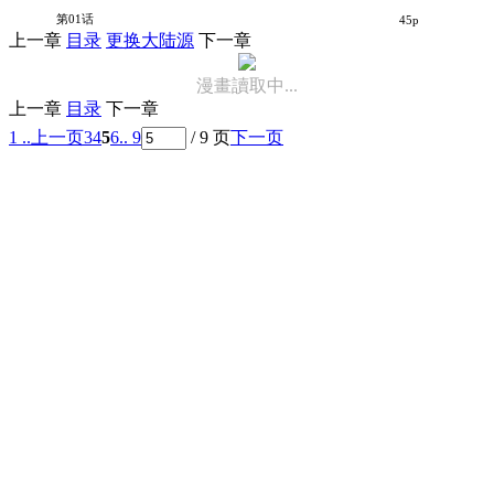
多想与你相逢
第01话
45p
上一章
目录
更换大陆源
下一章
漫畫讀取中...
上一章
目录
下一章
1 ..
上一页
3
4
5
6
.. 9
/ 9 页
下一页