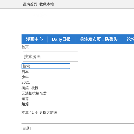
设为首页
收藏本站
漫画中心
Daily日报
关注发布页，防丢失
论
首页
日本
少年
2021
搞笑
,
校园
无法抵抗榛名君
短篇
短篇
本章 41 图
更换大陆源
[目录]