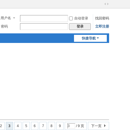
切
换
用户名
自动登录
找回密码
到
宽
密码
立即注册
登录
版
快捷导航
2
3
4
5
6
7
8
9
/ 9 页
下一页