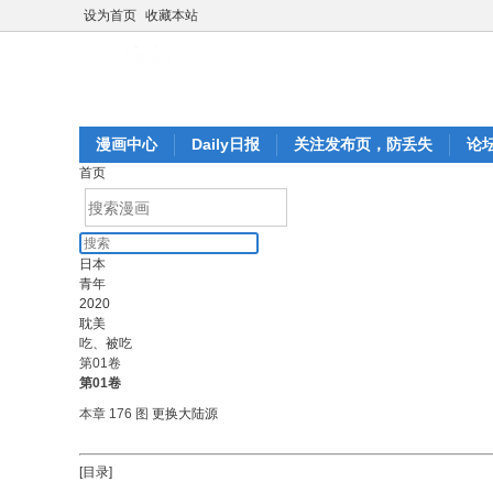
设为首页
收藏本站
漫画中心
Daily日报
关注发布页，防丢失
论
首页
日本
青年
2020
耽美
吃、被吃
第01卷
第01卷
本章 176 图
更换大陆源
[目录]