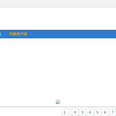
坛
升级用户组
1 ...
3
4
5
6
7