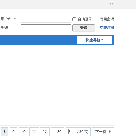
切
换
用户名
自动登录
找回密码
到
宽
密码
立即注册
登录
版
快捷导航
8
9
10
11
12
... 36
/ 36 页
下一页