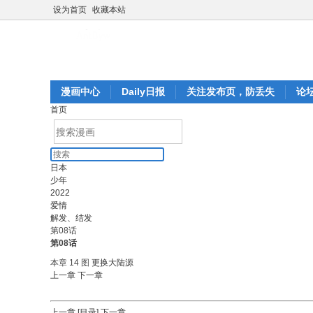
设为首页
收藏本站
漫画中心
Daily日报
关注发布页，防丢失
论
首页
日本
少年
2022
爱情
解发、结发
第08话
第08话
本章 14 图
更换大陆源
上一章
下一章
上一章
[目录]
下一章