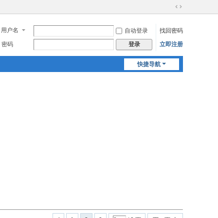
切
换
用户名
自动登录
找回密码
到
宽
密码
立即注册
登录
版
快捷导航