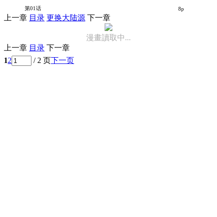
无敌不良女的着衣状况
第01话
8p
上一章
目录
更换大陆源
下一章
漫畫讀取中...
上一章
目录
下一章
1
2
/ 2 页
下一页