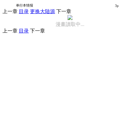
不要用那张脸来爱我
单行本情报
3p
上一章
目录
更换大陆源
下一章
漫畫讀取中...
上一章
目录
下一章