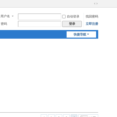
切
换
用户名
自动登录
找回密码
到
宽
密码
立即注册
登录
版
快捷导航