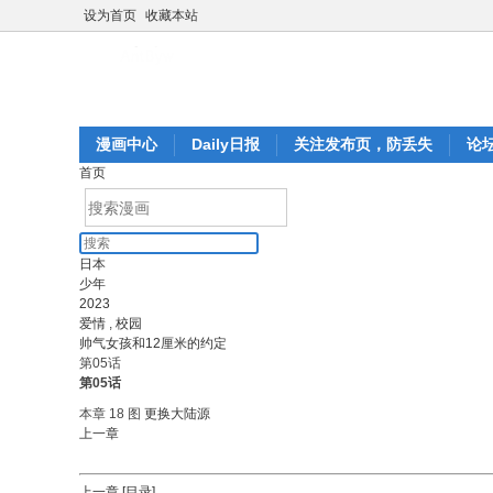
设为首页
收藏本站
漫画中心
Daily日报
关注发布页，防丢失
论
首页
日本
少年
2023
爱情
,
校园
帅气女孩和12厘米的约定
第05话
第05话
本章 18 图
更换大陆源
上一章
上一章
[目录]