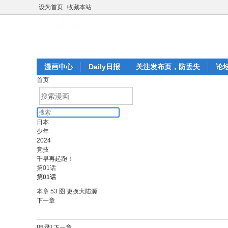
设为首页
收藏本站
漫画中心
Daily日报
关注发布页，防丢失
论
首页
日本
少年
2024
竞技
千早再起跑！
第01话
第01话
本章 53 图
更换大陆源
下一章
[目录]
下一章