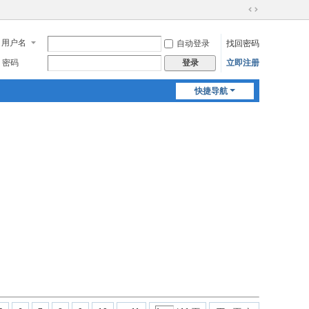
切
换
用户名
自动登录
找回密码
到
宽
密码
立即注册
登录
版
快捷导航