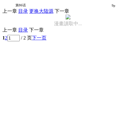
女友的朋友
第86话
9p
上一章
目录
更换大陆源
下一章
漫畫讀取中...
上一章
目录
下一章
1
2
/ 2 页
下一页