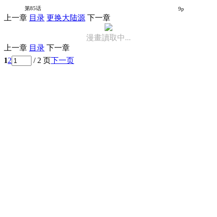
女友的朋友
第85话
9p
上一章
目录
更换大陆源
下一章
漫畫讀取中...
上一章
目录
下一章
1
2
/ 2 页
下一页