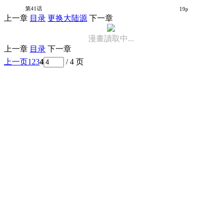
罪恶社团
第41话
19p
上一章
目录
更换大陆源
下一章
漫畫讀取中...
上一章
目录
下一章
上一页
1
2
3
4
/ 4 页