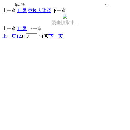
罪恶社团
第40话
16p
上一章
目录
更换大陆源
下一章
漫畫讀取中...
上一章
目录
下一章
上一页
1
2
3
4
/ 4 页
下一页