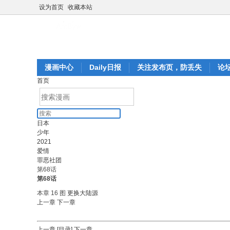
设为首页
收藏本站
漫画中心
Daily日报
关注发布页，防丢失
论
首页
日本
少年
2021
爱情
罪恶社团
第68话
第68话
本章 16 图
更换大陆源
上一章
下一章
上一章
[目录]
下一章