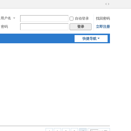
切
换
用户名
自动登录
找回密码
到
宽
密码
立即注册
登录
版
快捷导航