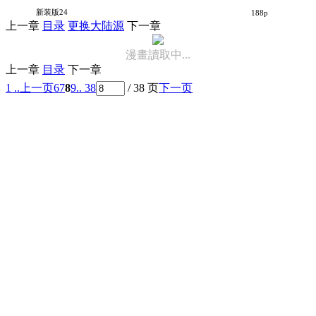
爱生事家庭
新装版24
188p
上一章
目录
更换大陆源
下一章
漫畫讀取中...
上一章
目录
下一章
1 ..
上一页
6
7
8
9
.. 38
/ 38 页
下一页