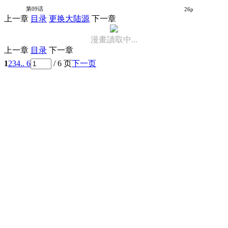
千早再起跑！
第09话
26p
上一章
目录
更换大陆源
下一章
漫畫讀取中...
上一章
目录
下一章
1
2
3
4
.. 6
/ 6 页
下一页