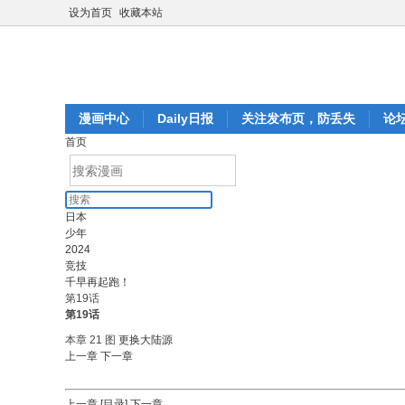
设为首页
收藏本站
漫画中心
Daily日报
关注发布页，防丢失
论
首页
日本
少年
2024
竞技
千早再起跑！
第19话
第19话
本章 21 图
更换大陆源
上一章
下一章
上一章
[目录]
下一章