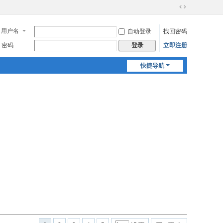
切
换
用户名
自动登录
找回密码
到
宽
密码
立即注册
登录
版
快捷导航