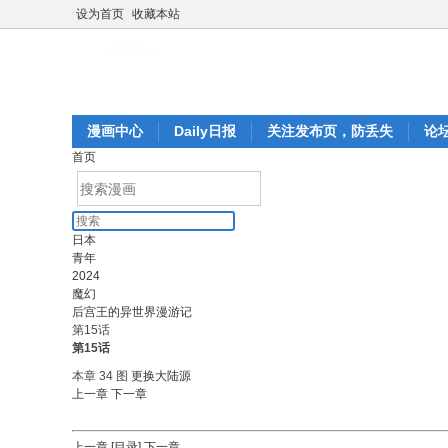
设为首页
收藏本站
漫画中心
Daily日报
关注发布页，防丢失
论
首页
日本
青年
2024
魔幻
后宫王的异世界漫游记
第15话
第15话
本章 34 图
更换大陆源
上一章
下一章
上一章
[目录]
下一章