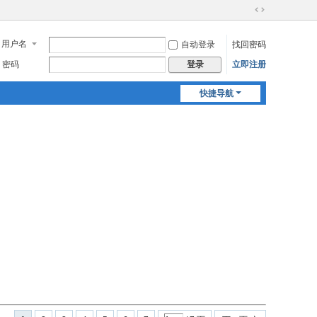
切
换
用户名
自动登录
找回密码
到
宽
密码
立即注册
登录
版
快捷导航