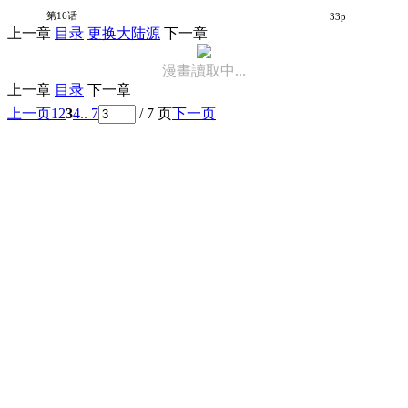
后宫王的异世界漫游记
第16话
33p
上一章
目录
更换大陆源
下一章
漫畫讀取中...
上一章
目录
下一章
上一页
1
2
3
4
.. 7
/ 7 页
下一页