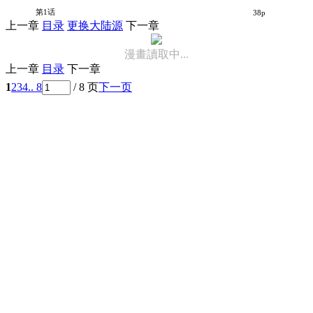
昴与彗星
第1话
38p
上一章
目录
更换大陆源
下一章
漫畫讀取中...
上一章
目录
下一章
1
2
3
4
.. 8
/ 8 页
下一页