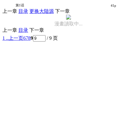
你和青梅竹马就算了！～从绝交开始的S级美少女校园逆袭生活～
第1话
41p
上一章
目录
更换大陆源
下一章
漫畫讀取中...
上一章
目录
下一章
1 ..
上一页
6
7
8
9
/ 9 页