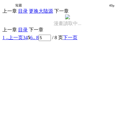
恋爱、眼镜和金盏花
短篇
40p
上一章
目录
更换大陆源
下一章
漫畫讀取中...
上一章
目录
下一章
1 ..
上一页
3
4
5
6
.. 8
/ 8 页
下一页