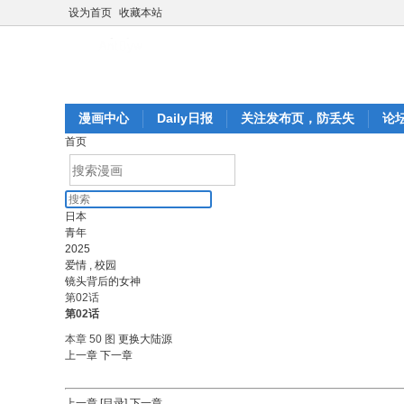
设为首页
收藏本站
漫画中心
Daily日报
关注发布页，防丢失
论
首页
日本
青年
2025
爱情
,
校园
镜头背后的女神
第02话
第02话
本章 50 图
更换大陆源
上一章
下一章
上一章
[目录]
下一章