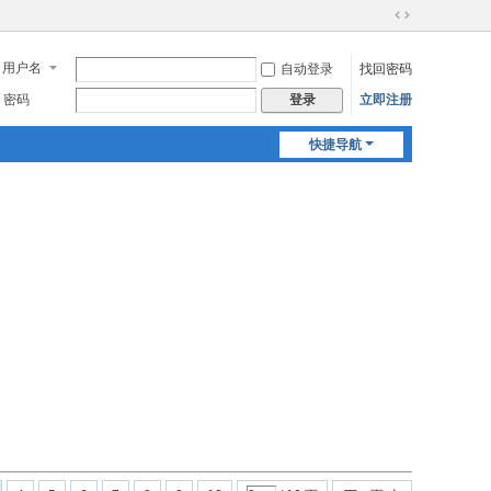
切
换
用户名
自动登录
找回密码
到
宽
密码
立即注册
登录
版
快捷导航