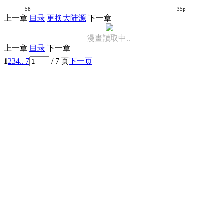
无以吠月【1-63话 16-63是生肉】【月に吠えらんねえ／TSUKI NI HOERAN NEE】【已完结】
58
35p
上一章
目录
更换大陆源
下一章
漫畫讀取中...
上一章
目录
下一章
1
2
3
4
.. 7
/ 7 页
下一页