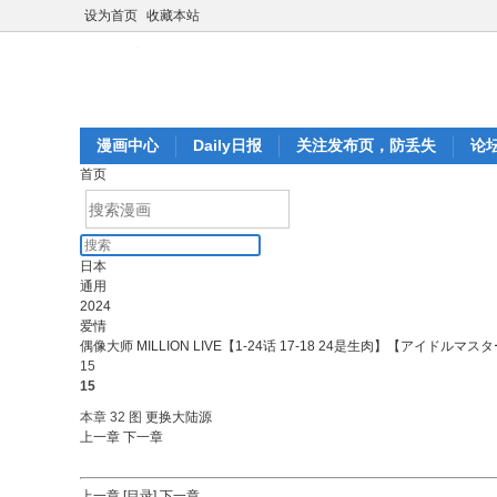
设为首页
收藏本站
漫画中心
Daily日报
关注发布页，防丢失
论
首页
日本
通用
2024
爱情
偶像大师 MILLION LIVE【1-24话 17-18 24是生肉】【アイ
15
15
本章 32 图
更换大陆源
上一章
下一章
上一章
[目录]
下一章