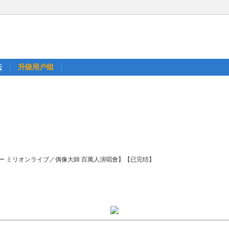
坛
升级用户组
ドルマスター ミリオンライブ／偶像大師 百萬人演唱會】【已完结】