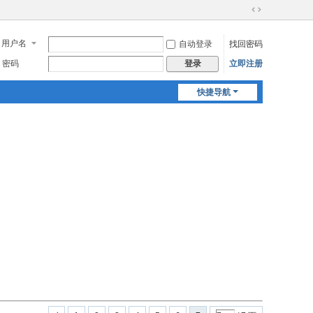
切
换
用户名
自动登录
找回密码
到
宽
密码
立即注册
登录
版
快捷导航