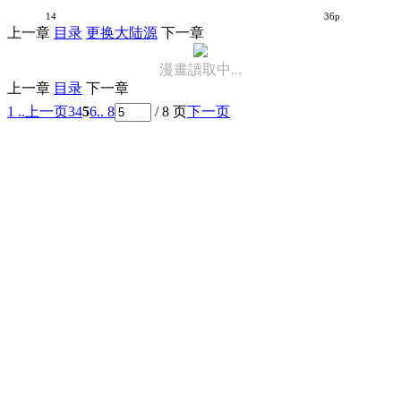
偶像大师 MILLION LIVE【1-24话 17-18 24是生肉】【アイドルマスター ミリオンライブ／偶像大師 百萬人演唱會】【已完结】
14
36p
上一章
目录
更换大陆源
下一章
漫畫讀取中...
上一章
目录
下一章
1 ..
上一页
3
4
5
6
.. 8
/ 8 页
下一页