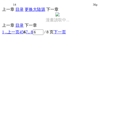
偶像大师 MILLION LIVE【1-24话 17-18 24是生肉】【アイドルマスター ミリオンライブ／偶像大師 百萬人演唱會】【已完结】
14
36p
上一章
目录
更换大陆源
下一章
漫畫讀取中...
上一章
目录
下一章
1 ..
上一页
4
5
6
7
.. 8
/ 8 页
下一页