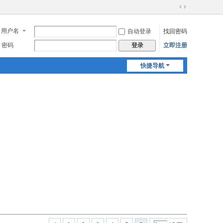
切
换
用户名
自动登录
找回密码
到
宽
密码
立即注册
登录
版
快捷导航