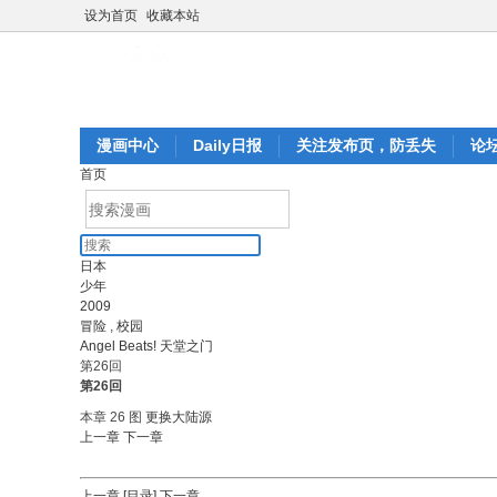
设为首页
收藏本站
漫画中心
Daily日报
关注发布页，防丢失
论
首页
日本
少年
2009
冒险
,
校园
Angel Beats! 天堂之门
第26回
第26回
本章 26 图
更换大陆源
上一章
下一章
上一章
[目录]
下一章