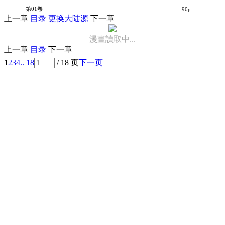
冷笑大天使
第01卷
90p
上一章
目录
更换大陆源
下一章
漫畫讀取中...
上一章
目录
下一章
1
2
3
4
.. 18
/ 18 页
下一页