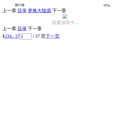
拉面屋杀手
第03卷
183p
上一章
目录
更换大陆源
下一章
漫畫讀取中...
上一章
目录
下一章
1
2
3
4
.. 37
/ 37 页
下一页