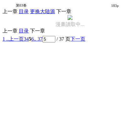
拉面屋杀手
第03卷
183p
上一章
目录
更换大陆源
下一章
漫畫讀取中...
上一章
目录
下一章
1 ..
上一页
3
4
5
6
.. 37
/ 37 页
下一页