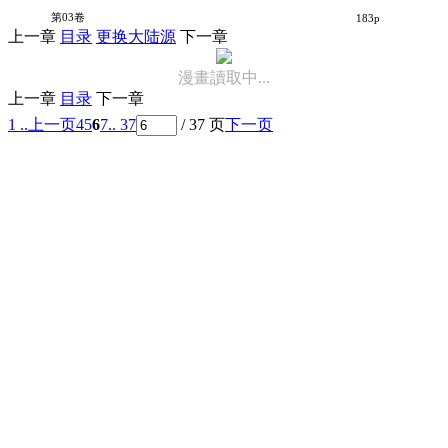
拉面屋杀手
第03卷
183p
上一章
目录
更换大陆源
下一章
漫畫讀取中...
上一章
目录
下一章
1 ..
上一页
4
5
6
7
.. 37
/ 37 页
下一页