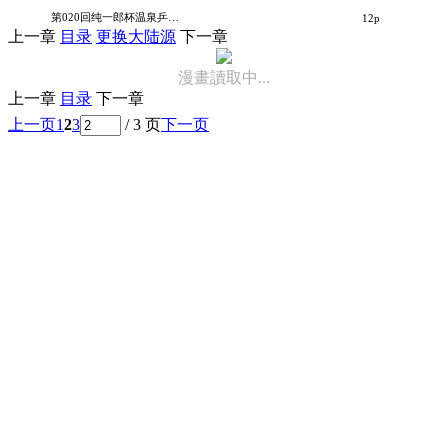
裸神温泉乡
第020回纯一郎杯温泉乒乓球赛
12p
上一章
目录
更换大陆源
下一章
漫畫讀取中...
上一章
目录
下一章
上一页
1
2
3
/ 3 页
下一页