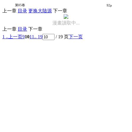
究极超人
第05卷
92p
上一章
目录
更换大陆源
下一章
漫畫讀取中...
上一章
目录
下一章
1 ..
上一页
9
10
11
.. 19
/ 19 页
下一页