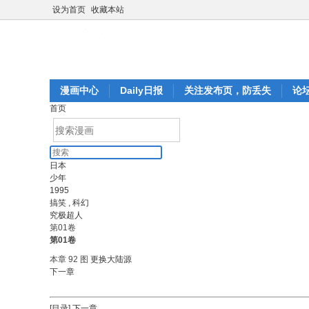
设为首页
收藏本站
漫画中心
Daily日报
关注发布页，防丢失
论
首页
日本
少年
1995
搞笑
,
科幻
究极超人
第01卷
第01卷
本章 92 图
更换大陆源
下一章
[目录]
下一章