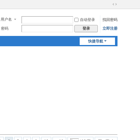
切
换
用户名
自动登录
找回密码
到
宽
密码
立即注册
登录
版
快捷导航