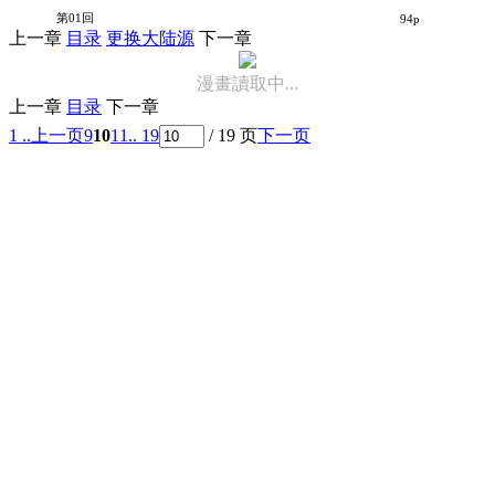
Horror Collector
第01回
94p
上一章
目录
更换大陆源
下一章
漫畫讀取中...
上一章
目录
下一章
1 ..
上一页
9
10
11
.. 19
/ 19 页
下一页