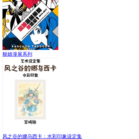
舰娘漫展系列
风之谷的娜乌西卡：水彩印象设定集