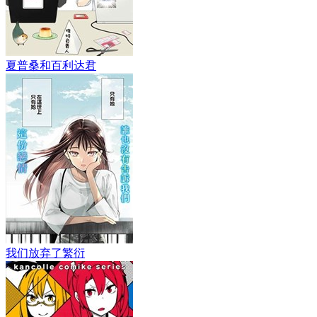
夏普桑和百利达君
我们放弃了繁衍