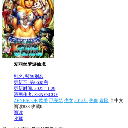
爱丽丝梦游仙境
别名: 暫無別名
更新至: 第06卷完
更新时间: 2025-11-29
漫画作者: ZENESCOE
ZENESCOE
欧美
已完结
少女
2013年
热血
冒险
全中文
阅读838
收藏0
阅读
收藏