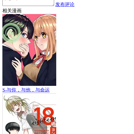
发布评论
相关漫画
S-与你，与他，与命运