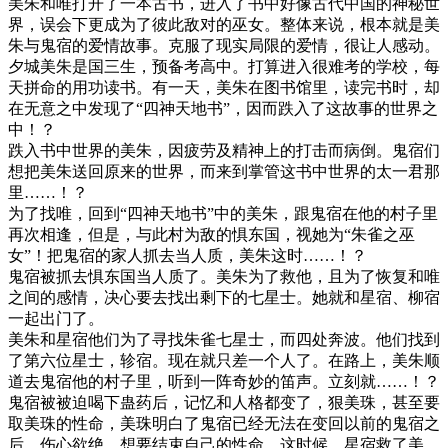
美朱和唯打开了一本古书，进入了书中好像古代中国的神秘世
界，误会下更成为了彼此敌对的巫女。整体来说，根本就是美
朱与鬼宿的爱情故事。克服了现实局限的爱情，很让人感动。
夕城美朱是国三生，预备考高中。打算进入很难考的学校，每
天拼命的用功读书。有一天，美朱在图书馆里，读完书时，却
在无意之中发现了“四神天地书”，因而跌入了这故事的世界之
中！？
跌入书中世界的美朱，因疲劳及精神上的打击而病倒。鬼宿们
想把美朱送回原来的世界，而来到掌管这书中世界的太一君那
里……！？
为了找唯，回到“四神天地书”中的美朱，跟鬼宿在他的村子里
再次相逢，但是，与此村为敌的惧东国，视她为“朱雀之巫
女”！把鬼宿的家人抓去当人质，美朱这时……！？
鬼宿被抓去惧东国当人质了。美朱为了救他，且为了恢复和唯
之间的感情，决心要去找出剩下的七星士。她就和星宿、柳宿
一起出门了。
美朱和星宿他们为了寻找朱雀七星士，而四处奔波。他们找到
了第六位星士，轸宿。现在就只差一个人了。在路上，美朱顺
道去鬼宿他的村子里，听到一阵奇妙的笛声。立刻就……！？
鬼宿被被迫喝下蛊药后，记忆和人格都变了，狠美珠，甚至要
取美珠的性命，美珠明白了鬼宿已经无法在变回以前的鬼宿之
后，伤心欲绝，想要结束自己的性命，这时候，星宿救了美