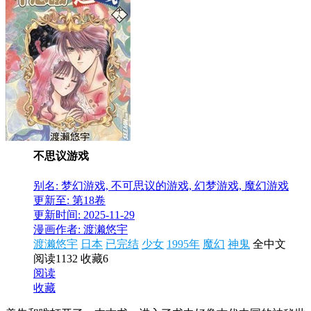
不思议游戏
别名: 梦幻游戏, 不可思议的游戏, 幻梦游戏, 魔幻游戏
更新至: 第18卷
更新时间: 2025-11-29
漫画作者: 渡濑悠宇
渡濑悠宇
日本
已完结
少女
1995年
魔幻
神鬼
全中文
阅读1132
收藏6
阅读
收藏