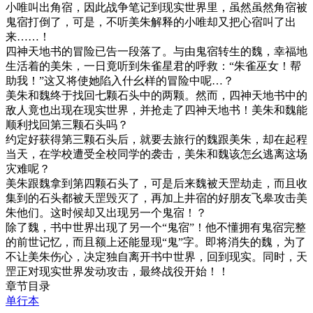
小唯叫出角宿，因此战争笔记到现实世界里，虽然虽然角宿被
鬼宿打倒了，可是，不听美朱解释的小唯却又把心宿叫了出
来……！
四神天地书的冒险已告一段落了。与由鬼宿转生的魏，幸福地
生活着的美朱，一日竟听到朱雀星君的呼救：“朱雀巫女！帮
助我！”这又将使她陷入什幺样的冒险中呢…？
美朱和魏终于找回七颗石头中的两颗。然而，四神天地书中的
敌人竟也出现在现实世界，并抢走了四神天地书！美朱和魏能
顺利找回第三颗石头吗？
约定好获得第三颗石头后，就要去旅行的魏跟美朱，却在起程
当天，在学校遭受全校同学的袭击，美朱和魏该怎幺逃离这场
灾难呢？
美朱跟魏拿到第四颗石头了，可是后来魏被天罡劫走，而且收
集到的石头都被天罡毁灭了，再加上井宿的好朋友飞皋攻击美
朱他们。这时候却又出现另一个鬼宿！？
除了魏，书中世界出现了另一个“鬼宿”！他不懂拥有鬼宿完整
的前世记忆，而且额上还能显现“鬼”字。即将消失的魏，为了
不让美朱伤心，决定独自离开书中世界，回到现实。同时，天
罡正对现实世界发动攻击，最终战役开始！！
章节目录
单行本