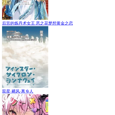
后宫的炼丹术女王 恶之花梦想黄金之恋
双星·飓风·离乡人