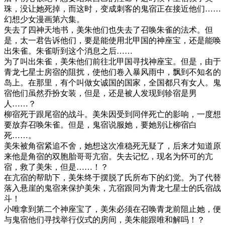
珠，没让她死掉，而这时，变成刺客的鬼宿正在接近他们……
幻想少女漫画第六集。
失去了四神天地书，美朱他们也失去了召唤朱雀的法术。但
是，太一君告诉他们，要是能使用北甲国的神座宝，还是能唤
出朱雀。朱雀听到这个消息之后……
为了叫出朱雀，美朱他们前往北甲国寻找神座宝。但是，由于
青龙七星士房宿的阻扰，使他们卷入暴风雨中，飘到不知名的
岛上。在那里，有个叫做女诚国的国家，全国都只有女人。鬼
宿他们虽然乔扮女装，但是，还是被人发现到轸宿是男
人……？
柳宿死于跟尾宿的战斗。美朱因受到同伴死亡的影响，一度想
要放弃召唤朱雀。但是，鬼宿说服她，要她别让柳宿白
死……。
美朱被角宿紧追不舍，她想这次准稳死无疑了，后来才知道原
来他是角宿的双胞胎哥哥亢宿。失去记忆，现名为怀可的亢
宿，救了美朱，但是……！？
在亢宿的帮助下，美朱终于摆脱了氏所布下的幻觉。为了代替
落入悬崖的鬼宿来保护美朱，亢宿跟同为青龙七星士的氏宿战
斗！
小唯拿到第二个神座宝了，美朱必须在召唤青龙前阻止她，便
与鬼宿他们寻找举行仪式的房间，美朱能跟唯和解吗！？