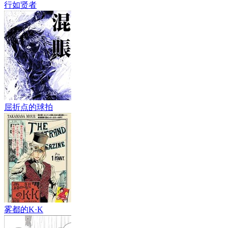
行如贤者
屈折点的球拍
雾都的K·K