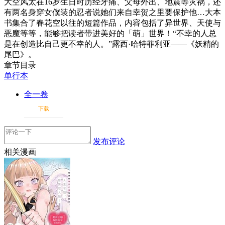
大空风太在16岁生日时历经牙痛、父母外出、地震等灾祸，还
有两名身穿女僕装的忍者说她们来自幸贺之里要保护他…大本
书集合了春花空以往的短篇作品，内容包括了异世界、天使与
恶魔等等，能够把读者带进美好的「萌」世界！“不幸的人总
是在创造比自己更不幸的人。”露西·哈特菲利亚——《妖精的
尾巴》。
章节目录
单行本
全一卷
下载
发布评论
相关漫画