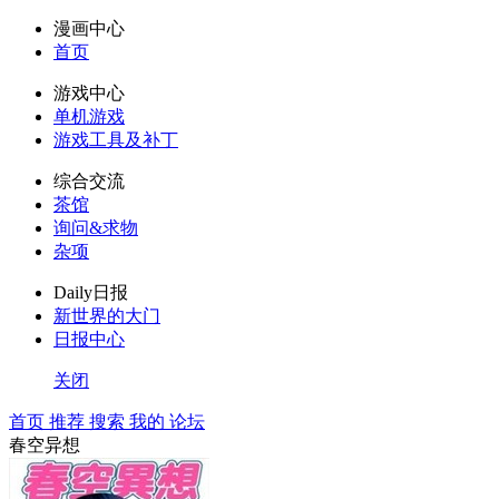
漫画中心
首页
游戏中心
单机游戏
游戏工具及补丁
综合交流
茶馆
询问&求物
杂项
Daily日报
新世界的大门
日报中心
关闭
首页
推荐
搜索
我的
论坛
春空异想