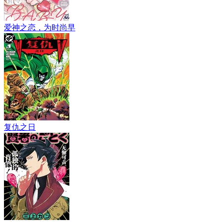
爱神之恋，为时尚早
复仇之日