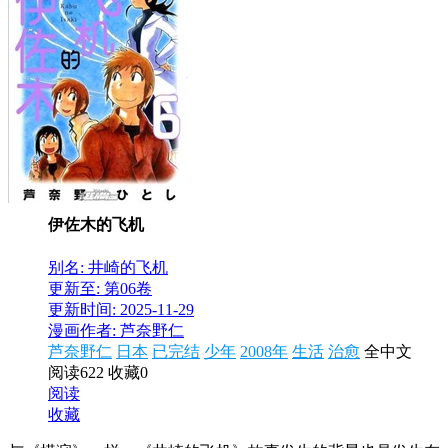
伊佐木的飞机
别名: 井崎的飞机
更新至: 第06卷
更新时间: 2025-11-29
漫画作者: 芦奈野仁
芦奈野仁
日本
已完结
少年
2008年
生活
治愈
全中文
阅读622
收藏0
阅读
收藏