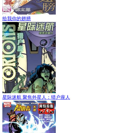
给我你的翅膀
星际迷航 聚焦外星人：猎户座人