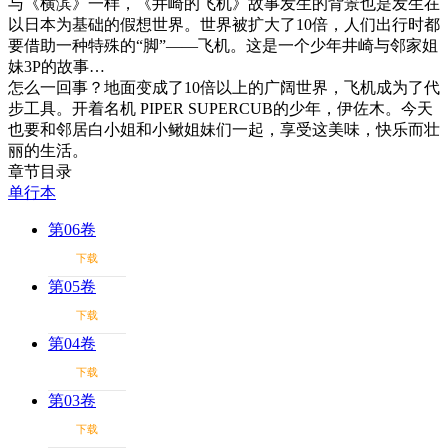
与《横滨》一样，《井崎的飞机》故事发生的背景也是发生在
以日本为基础的假想世界。世界被扩大了10倍，人们出行时都
要借助一种特殊的“脚”——飞机。这是一个少年井崎与邻家姐
妹3P的故事…
怎么一回事？地面变成了10倍以上的广阔世界，飞机成为了代
步工具。开着名机 PIPER SUPERCUB的少年，伊佐木。今天
也要和邻居白小姐和小鳅姐妹们一起，享受这美味，快乐而壮
丽的生活。
章节目录
单行本
第06卷
下载
第05卷
下载
第04卷
下载
第03卷
下载