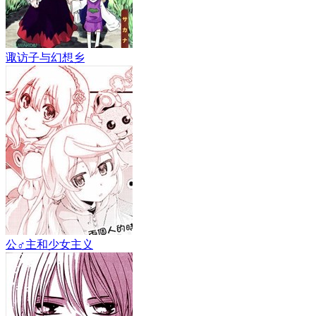
诹访子与幻想乡
公♂主和少女主义