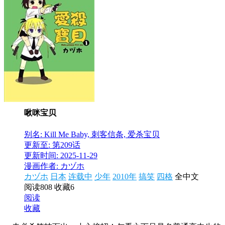
啾咪宝贝
别名: Kill Me Baby, 刺客信条, 爱杀宝贝
更新至: 第209话
更新时间: 2025-11-29
漫画作者: カヅホ
カヅホ
日本
连载中
少年
2010年
搞笑
四格
全中文
阅读808
收藏6
阅读
收藏