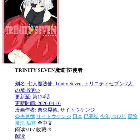
TRINITY SEVEN魔道书7使者
别名: 七人魔法使, Trinity Seven, トリニティセブン 7人
の魔书使い
更新至: 第174话
更新时间: 2026-04-16
漫画作者: 奈央晃德, サイトウケンジ
奈央晃德
サイトウケンジ
日本
已完结
少年
2012年
冒险
魔法
后宫
全中文
阅读3107
收藏29
阅读