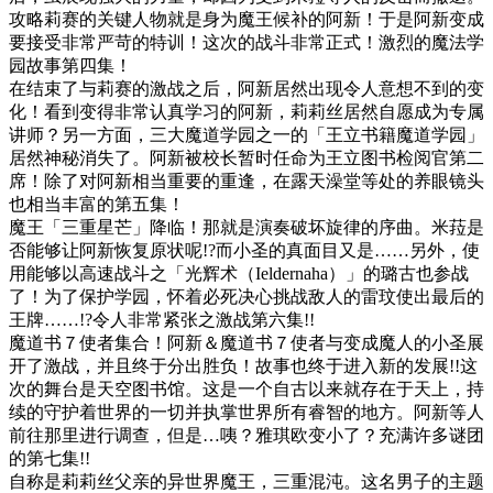
攻略莉赛的关键人物就是身为魔王候补的阿新！于是阿新变成
要接受非常严苛的特训！这次的战斗非常正式！激烈的魔法学
园故事第四集！
在结束了与莉赛的激战之后，阿新居然出现令人意想不到的变
化！看到变得非常认真学习的阿新，莉莉丝居然自愿成为专属
讲师？另一方面，三大魔道学园之一的「王立书籍魔道学园」
居然神秘消失了。阿新被校长暂时任命为王立图书检阅官第二
席！除了对阿新相当重要的重逢，在露天澡堂等处的养眼镜头
也相当丰富的第五集！
魔王「三重星芒」降临！那就是演奏破坏旋律的序曲。米菈是
否能够让阿新恢复原状呢!?而小圣的真面目又是……另外，使
用能够以高速战斗之「光辉术（Ieldernaha）」的璐古也参战
了！为了保护学园，怀着必死决心挑战敌人的雷玟使出最后的
王牌……!?令人非常紧张之激战第六集!!
魔道书７使者集合！阿新＆魔道书７使者与变成魔人的小圣展
开了激战，并且终于分出胜负！故事也终于进入新的发展!!这
次的舞台是天空图书馆。这是一个自古以来就存在于天上，持
续的守护着世界的一切并执掌世界所有睿智的地方。阿新等人
前往那里进行调查，但是…咦？雅琪欧变小了？充满许多谜团
的第七集!!
自称是莉莉丝父亲的异世界魔王，三重混沌。这名男子的主题