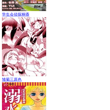
学生会侦探桐香
雏菊三原色