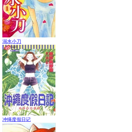
溺水小刀
冲绳度假日记