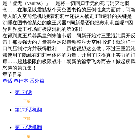
是「虚无（vanitas）」，是将一切回归于无的死与消灭之概
念……在那足以震撼整个天空图书馆的压倒性魔力面前，阿新
等人陷入空前危机!!接着莉莉丝还被人掳走!!而逆转的关键是
沉睡在图书馆某处的魔王兵器!?阿新是否能拯救莉莉丝呢!?因
异世界魔王登场而极度混乱的第8集!!
在得到魔王兵器黑皇剑朱迪卡后，阿新开始对三重混沌展开反
击！那股强大的力量甚至足以撼动整座天空图书馆！就这样一
口气压制对方并获得胜利——虽然很想这么做，不过三重混沌
却使用了隐藏在莉莉丝体内的力量，开启了取得真正实力的门
扉……超越极限的极限战斗！朝新的篇章飞奔而去！掀起疾风
怒涛的第九集！
章节目录
单话
单行本
番外篇
第174话
下載
第173话机翻
下載
第172话机翻
下載