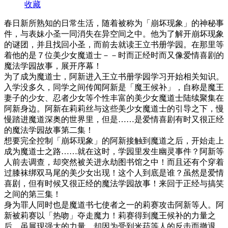
收藏
春日新所熟知的日常生活，随着被称为「崩坏现象」的神秘事
件，与表妹小圣一同消失在异空间之中。他为了解开崩坏现象
的谜团，并且找回小圣，而前去就读王立书册学园。在那里等
着他的是７位美少女魔道士－－时而正经时而又像爱情喜剧的
魔法学园故事，展开序幕！
为了成为魔道士，阿新进入王立书册学园学习开始相关知识。
入学没多久，同学之间传闻阿新是「魔王候补」，自称是魔王
妻子的少女、忍者少女等个性丰富的美少女魔道士陆续聚集在
阿新身边。阿新在莉莉丝与这些美少女魔道士的引导之下，慢
慢踏进魔道深奥的世界里，但是……是爱情喜剧有时又很正经
的魔法学园故事第二集！
想要完全控制「崩坏现象」的阿新接触到魔道之后，开始走上
成为魔道士之路……就在这时，学园里发生幽灵事件？阿新等
人前去调查，却突然被关进永劫图书馆之中！而且还有个穿着
过膝袜绑双马尾的美少女出现！这个人到底是谁？虽然是爱情
喜剧，但有时候又很正经的魔法学园故事！来回于正经与搞笑
之间的第三集！
身为罪人同时也是魔道书七使者之一的莉赛攻击阿新等人。阿
新被莉赛以「热吻」夺走魔力！莉赛得到魔王候补的力量之
后，虽展现强大的力量，却因为受到米菈等人的反击而撤退。