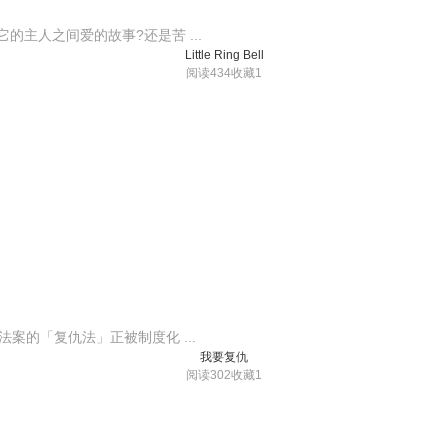
主人之间爱的故事?还是苦 ...
Little Ring Bell
阅读434
收藏1
案的「复仇法」正被制度化 ...
我要复仇
阅读302
收藏1