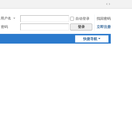
切
换
用户名
自动登录
找回密码
到
宽
密码
立即注册
登录
版
快捷导航