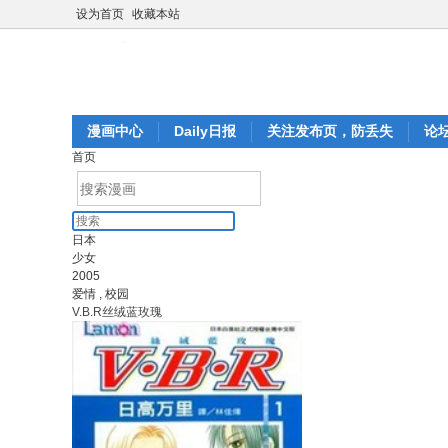
设为首页
收藏本站
漫画中心
Daily日报
关注发布页，防丢失
论
首页
日本
少女
2005
爱情
,
校园
V.B.R丝绒蓝玫瑰