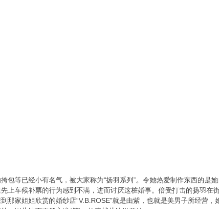
挎包等已经小有名气，被大家称为“扬羽系列”。令她热爱制作东西的是她
先上车候补票的行为感到不满，进而讨厌这桩婚事。倍受打击的扬羽在街
那家姐姐欣赏的婚纱店“V.B.ROSE”就是由紫，也就是美男子所经营
外，因此结下不解之缘(笑)。故事就从这里开始…