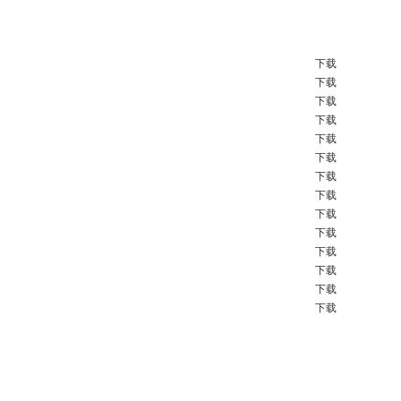
系列”包包却有点恋姐情节的高一女生。就因为扬羽姐姐的“怀
扬羽的打工结束了，向往着闪亮亮世界的她，真的就甘心这样
下载
到自己已经喜欢上紫，但是对于紫未知的身世却又感到不安，
下载
下载
反映当然也是…令人脸红心跳的还不止这个，一个可以让紫和扬
下载
下载
更是获得紫的欣赏。而且奇怪的是，当巳艳出现时，她那害怕又
下载
下载
的挑衅，更是让紫的内心更加不安…一方面，新的角色出现
下载
下载
她的出现不只改变了V·B·R的气氛，而她过去和紫的关系也
下载
下载
下载
的紫,不禁说出了很伤人的话.这两人的感情将如何发展呢?此
下载
下载
。没想到就在博览会即将要开始的前几天，婚纱居然被破坏
心模式令扬羽大为折服，而小蓝一知道她是阿紫的女朋友，竟