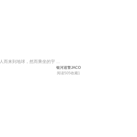
而来到地球，然而乘坐的宇 ...
银河巡警JACO
阅读505
收藏1