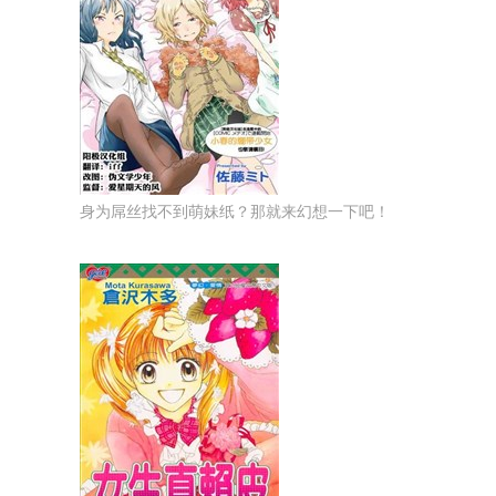
身为屌丝找不到萌妹纸？那就来幻想一下吧！