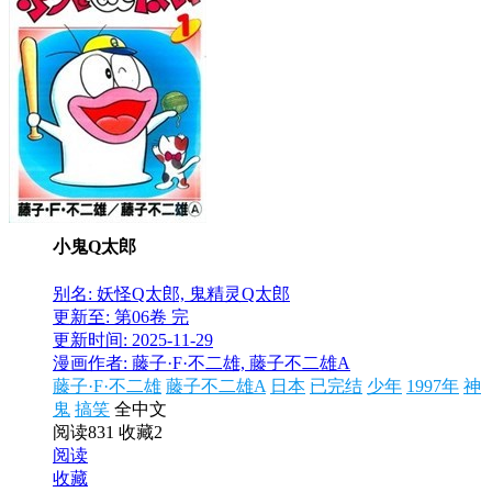
小鬼Q太郎
别名: 妖怪Q太郎, 鬼精灵Q太郎
更新至: 第06卷 完
更新时间: 2025-11-29
漫画作者: 藤子·F·不二雄, 藤子不二雄A
藤子·F·不二雄
藤子不二雄A
日本
已完结
少年
1997年
神
鬼
搞笑
全中文
阅读831
收藏2
阅读
收藏