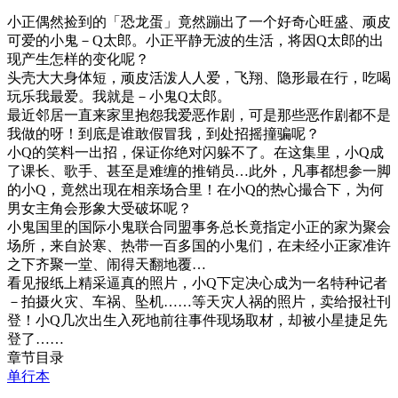
小正偶然捡到的「恐龙蛋」竟然蹦出了一个好奇心旺盛、顽皮
可爱的小鬼－Q太郎。小正平静无波的生活，将因Q太郎的出
现产生怎样的变化呢？
头壳大大身体短，顽皮活泼人人爱，飞翔、隐形最在行，吃喝
玩乐我最爱。我就是－小鬼Q太郎。
最近邻居一直来家里抱怨我爱恶作剧，可是那些恶作剧都不是
我做的呀！到底是谁敢假冒我，到处招摇撞骗呢？
小Q的笑料一出招，保证你绝对闪躲不了。在这集里，小Q成
了课长、歌手、甚至是难缠的推销员…此外，凡事都想参一脚
的小Q，竟然出现在相亲场合里！在小Q的热心撮合下，为何
男女主角会形象大受破坏呢？
小鬼国里的国际小鬼联合同盟事务总长竟指定小正的家为聚会
场所，来自於寒、热带一百多国的小鬼们，在未经小正家准许
之下齐聚一堂、闹得天翻地覆…
看见报纸上精采逼真的照片，小Q下定决心成为一名特种记者
－拍摄火灾、车祸、坠机……等天灾人祸的照片，卖给报社刊
登！小Q几次出生入死地前往事件现场取材，却被小星捷足先
登了……
章节目录
单行本