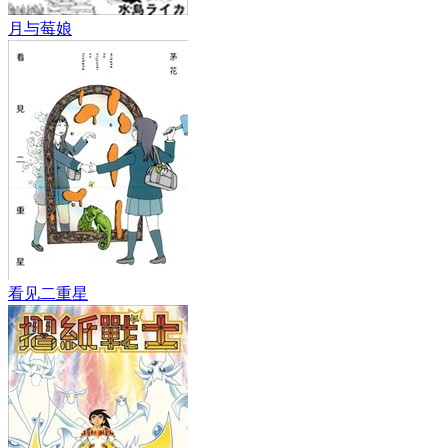
月与莓娘
看见二重星