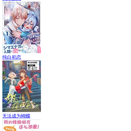
纯白初恋
无法成为蝴蝶