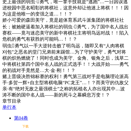
史上最强的弱虫·勇气，唯一拿手技就是“逃跑”…一日因误逃
进校园中恶名昭彰的将棋社，这意外却让他迷上将棋！！！因
为这是他唯一的变强之道…！！？
娇小可爱的森田美守，竟是超体育系武斗派集团的将棋社社
长；被她硬逼着加入将棋社的弱虫·勇气，为了国中名人战出
赛权——竟与迷恋美守的新中将棋社主将明鸟远对战！！陷入
危机的勇气有获胜的可能吗…！！？
弱虫勇气以一手大逆转击败了明鸟远，随即又有“人肉将棋
刈包”之恶名的堂门兄弟前来踢馆…为了守护美守，勇气对将
棋的炽热燃烧了！同时也成为美守、金角、银角之后，浅草二
中将棋社第四个国中名人战的正式选手！！大战开始——勇气
的初战对手竟然是…大·金·刚！！？
赌上晋级决胜锦标赛的权利！勇气第三战对手是电脑理论派高
手·多贺一辉+自主型将棋电脑“PC龙王”…！？而美守的仇敌父
亲·有“绝对无敌之最强棋士”之称的拓植名人亦出现其中…波
涛不断的国中名人战——新的死斗之幕瞬息万变！？
章节目录
单行本
第04卷
下载