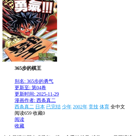
365步的棋王
别名: 365步的勇气
更新至: 第04卷
更新时间: 2025-11-29
漫画作者: 西条真二
西条真二
日本
已完结
少年
2002年
竞技
体育
全中文
阅读659
收藏0
阅读
收藏